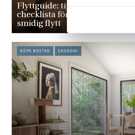
Flyttguide: tips och
Bran
checklista för en
vinte
smidig flytt
trygg
KÖPA BOSTAD
EKONOMI