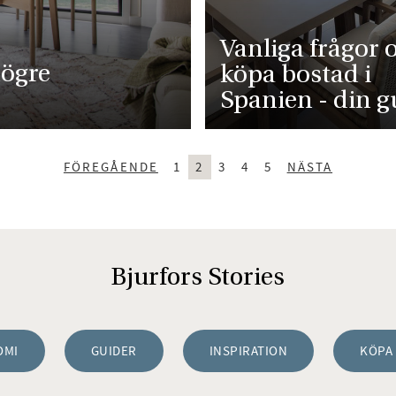
Vanliga frågor 
högre
köpa bostad i
Spanien - din g
FÖREGÅENDE
1
2
3
4
5
NÄSTA
Bjurfors Stories
OMI
GUIDER
INSPIRATION
KÖPA