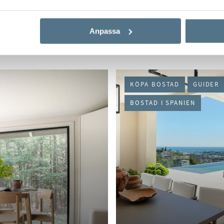
dskydd och
rtips för
Anpassa
Vilken spansk 
het
KÖPA BOSTAD
GUIDER
BOSTAD I SPANIEN