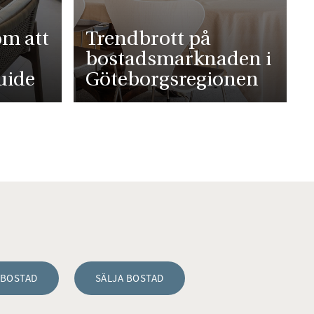
om att
Trendbrott på
bostadsmarknaden i
uide
Göteborgsregionen
 BOSTAD
SÄLJA BOSTAD