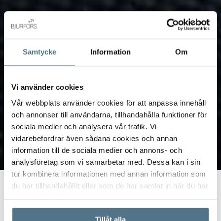
Samtycke
Information
Om
Vi använder cookies
Vår webbplats använder cookies för att anpassa innehåll
och annonser till användarna, tillhandahålla funktioner för
sociala medier och analysera vår trafik. Vi
vidarebefordrar även sådana cookies och annan
information till de sociala medier och annons- och
analysföretag som vi samarbetar med. Dessa kan i sin
tur kombinera informationen med annan information som
du har tillhandahållit eller som de har samlat in när du har
Start
Ekonomi
Amorteringskrav & amortering: Regler, exempel och
använt deras tjänster.
modeller
Tillåt alla