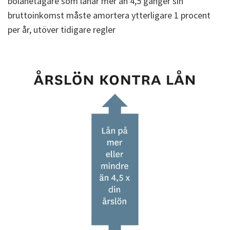
bolånetagare som lånar mer än 4,5 gånger sin
bruttoinkomst måste amortera ytterligare 1 procent
per år, utöver tidigare regler