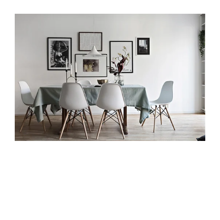
4. Du kan planera ditt framtida boende
Du som ska
sälja din bostad
kan använda din värdering
som grund när du kalkylerar din framtida budget inför