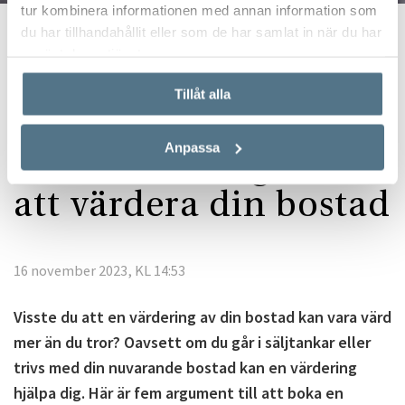
tur kombinera informationen med annan information som
du har tillhandahållit eller som de har samlat in när du har
Start
Köpa bostad
Därför ska du värdera din bostad
använt deras tjänster.
Tillåt alla
Anpassa
Fem anledningar till
att värdera din bostad
16 november 2023, KL 14:53
Visste du att en värdering av din bostad kan vara värd
mer än du tror? Oavsett om du går i säljtankar eller
trivs med din nuvarande bostad kan en värdering
hjälpa dig. Här är fem argument till att boka en