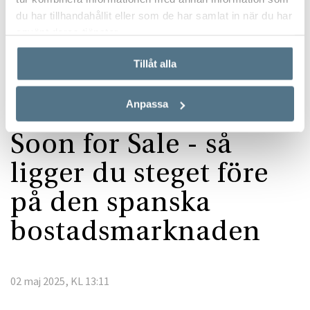
du har tillhandahållit eller som de har samlat in när du har
Start
Bostad i Spanien
Soon for Sale - så ligger du steget före på den spanska
använt deras tjänster.
bostadsmarknaden
Tillåt alla
Anpassa
Soon for Sale - så
ligger du steget före
på den spanska
bostadsmarknaden
02 maj 2025, KL 13:11