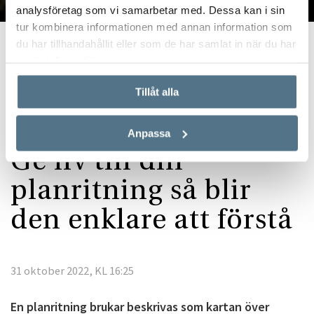
analysföretag som vi samarbetar med. Dessa kan i sin
tur kombinera informationen med annan information som
du har tillhandahållit eller som de har samlat in när du har
Start
Köpa bostad
Planritning – så här kan du använda den
använt deras tjänster.
Tillåt alla
Anpassa
Ge liv till din
planritning så blir
den enklare att förstå
31 oktober 2022, KL 16:25
En planritning brukar beskrivas som kartan över