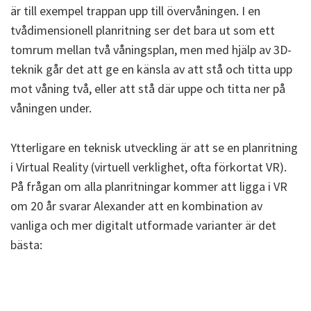
är till exempel
trappan upp till övervåningen. I en
tvådimensionell planritning ser det bara ut som ett
tomrum mellan två våningsplan, men med hjälp av 3D-
teknik går det att ge en känsla av att stå och titta upp
mot våning två, eller att stå där uppe och titta ner på
våningen under.
Ytterligare en teknisk utveckling är att se en planritning
i Virtual Reality (virtuell verklighet, ofta förkortat VR).
På frågan om alla planritningar kommer att ligga i VR
om 20 år svarar Alexander att en kombination av
vanliga och mer digitalt utformade varianter
är det
bästa:
– Vi kommer säkert se fler kombinationer av rörliga,
mer visuella planritningar och den vanliga planritningen.