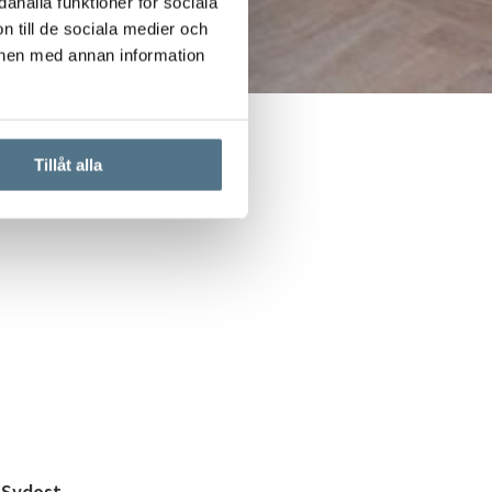
ahålla funktioner för sociala
n till de sociala medier och
onen med annan information
: Experttips
Tillåt alla
h Sydost