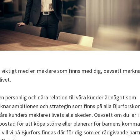
t viktigt med en mäklare som finns med dig, oavsett markn
livet.
en personlig och nära relation till våra kunder är något som
knar ambitionen och strategin som finns på alla Bjurforskont
 våra kunders mäklare i livets alla skeden. Oavsett om du är i
 bostad för att köpa större eller planerar för barnens komm
å vill vi på Bjurfors finnas där för dig som en rådgivande part