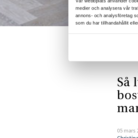
Vår webbplats använder cookie
medier och analysera vår traf
annons- och analysföretag s
som du har tillhandahållit ell
Start
Sälj
Så 
bos
ma
05 mars 
Christin