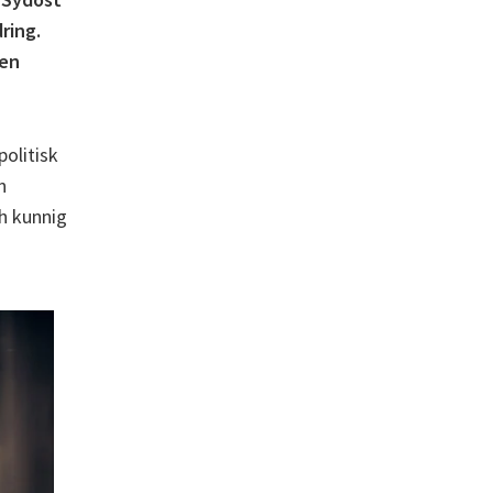
ring.
den
olitisk
n
h kunnig