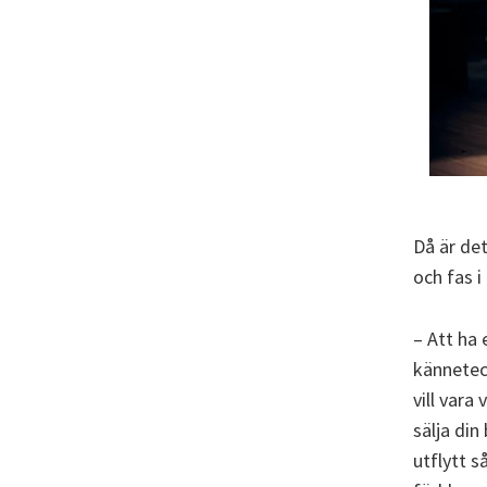
Då är de
och fas i 
– Att ha 
kännetec
vill vara
sälja din
utflytt s