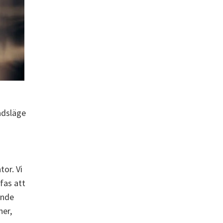
adsläge
or. Vi
 fas att
ande
ner,