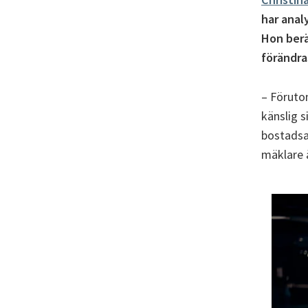
har anal
Hon berä
förändra
– Föruto
känslig 
bostadsa
mäklare ä