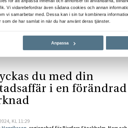
s för att anpassa innehåll och annonser till användarna, tillhand
ik. Vi vidarebefordrar även sådana cookies och annan informatio
om vi samarbetar med. Dessa kan i sin tur kombinera informati
er som de har samlat in när du har använt deras tjänster.
a bostad
Framgångsrik bostadsaffär i en förändrad marknad
Anpassa
lyckas du med din
tadsaffär i en förändrad
rknad
2024, KL 11:29
a Henriksson
, regionchef för Bjurfors Stockholm, Norr oc