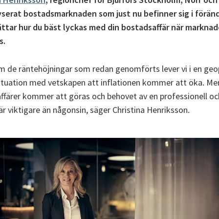
yserat bostadsmarknaden som just nu befinner sig i föränd
ttar hur du bäst lyckas med din bostadsaffär när markna
s.
m de räntehöjningar som redan genomförts lever vi i en geop
situation med vetskapen att inflationen kommer att öka. Me
ffärer kommer att göras och behovet av en professionell oc
r viktigare än någonsin, säger Christina Henriksson.