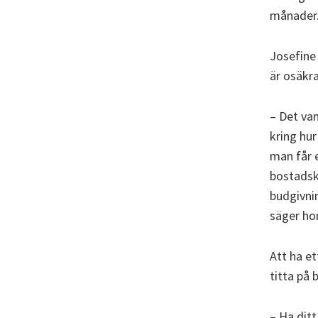
månader
Josefine
är osäkra
– Det va
kring hu
man får e
bostadskö
budgivnin
säger ho
Att ha et
titta på 
– Ha ditt