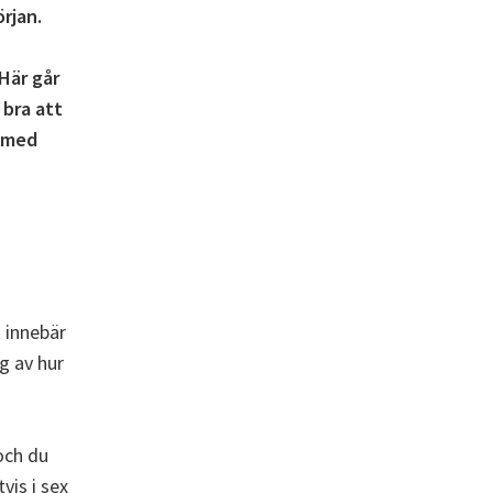
örjan.
Här går
 bra att
r med
t innebär
g av hur
 och du
vis i sex