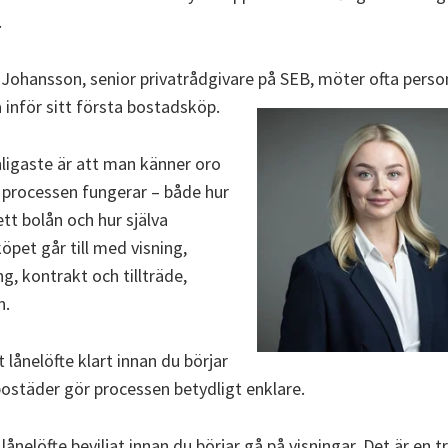
.
 Johansson, senior privatrådgivare på SEB, möter ofta pers
 inför sitt första bostadsköp.
nligaste är att man känner oro
r processen fungerar – både hur
tt bolån och hur själva
pet går till med visning,
g, kontrakt och tillträde,
n.
t lånelöfte klart innan du börjar
bostäder gör processen betydligt enklare.
 lånelöfte beviljat innan du börjar gå på visningar. Det är en 