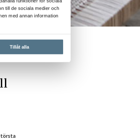
ahålla funktioner för sociala
n till de sociala medier och
onen med annan information
Tillåt alla
ll
största