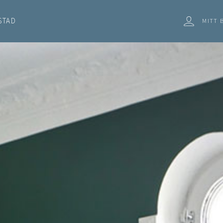
STAD
MITT 