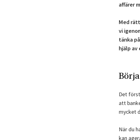
affärer m
Med rätt
vi igeno
tänka på
hjälp av 
Börja
Det förs
att bank
mycket d
När du ha
kan agera