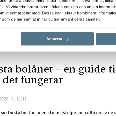
s för att anpassa innehåll och annonser till användarna, tillhand
ik. Vi vidarebefordrar även sådana cookies och annan informatio
om vi samarbetar med. Dessa kan i sin tur kombinera informati
er som de har samlat in när du har använt deras tjänster.
Start
Köpa bostad
Första bolånet – så fungerar det
Anpassa
sta bolånet – en guide ti
 det fungerar
2026, KL 11:11
 sin första bostad är en stor milstolpe, och ofta en av de 