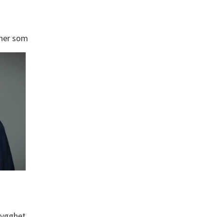
oner som
trygghet