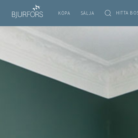
HITTA BO
KÖPA
SÄLJA