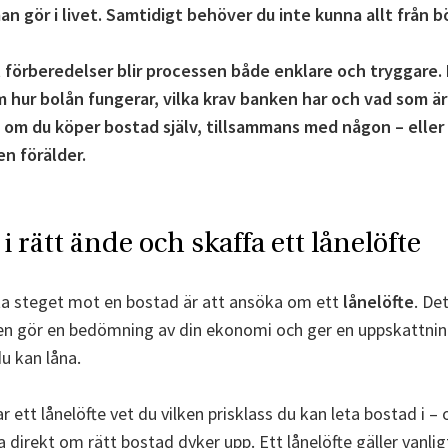
an gör i livet. Samtidigt behöver du inte kunna allt från b
 förberedelser blir processen både enklare och tryggare. 
m hur bolån fungerar, vilka krav banken har och vad som är
 om du köper bostad själv, tillsammans med någon – elle
en förälder.
 i rätt ände och skaffa ett lånelöfte
ta steget mot en bostad är att ansöka om ett
lånelöfte
. De
en gör en bedömning av din ekonomi och ger en uppskattnin
u kan låna.
r ett lånelöfte vet du vilken prisklass du kan leta bostad i –
 direkt om rätt bostad dyker upp. Ett lånelöfte gäller vanligt